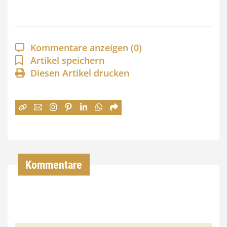
s
p
a
Kommentare anzeigen
(0)
n
Artikel speichern
Diesen Artikel drucken
n
e
:
7
4
,
Kommentare
0
0
€