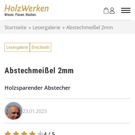
Z
u
m
I
Startseite
»
Lesergalerie
»
Abstechmeißel 2mm
n
h
a
Lesergalerie
Drechseln
l
t
s
p
Abstechmeißel 2mm
r
i
Holzsparender Abstecher
n
g
e
n
23.01.2023
4
/ 5.