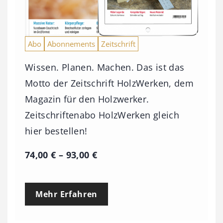
Abo
Abonnements
Zeitschrift
Wissen. Planen. Machen. Das ist das
Motto der Zeitschrift HolzWerken, dem
Magazin für den Holzwerker.
Zeitschriftenabo HolzWerken gleich
hier bestellen!
P
74,00
€
–
93,00
€
r
e
Mehr Erfahren
i
s