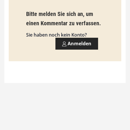
b
Bitte melden Sie sich an, um
i
einen Kommentar zu verfassen.
s
9
Sie haben noch kein Konto?
3
Anmelden
,
0
0
€