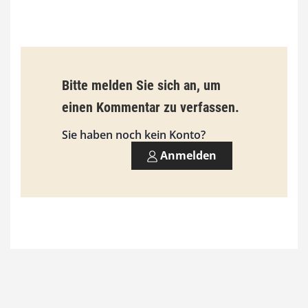
0
€
b
Bitte melden Sie sich an, um
i
einen Kommentar zu verfassen.
s
9
Sie haben noch kein Konto?
3
Anmelden
,
0
0
€