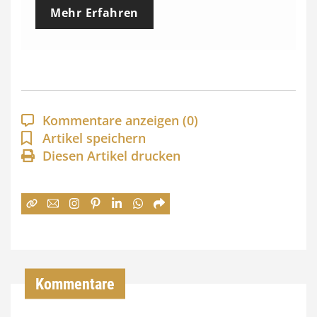
e
Mehr Erfahren
i
s
s
p
a
Kommentare anzeigen
(0)
n
Artikel speichern
Diesen Artikel drucken
n
e
:
7
4
,
Kommentare
0