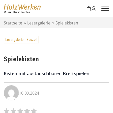
Z
u
m
I
Startseite
»
Lesergalerie
»
Spielekisten
n
h
a
Lesergalerie
Bauzeit
l
t
s
p
Spielekisten
r
i
Kisten mit austauschbaren Brettspielen
n
g
e
n
10.09.2024