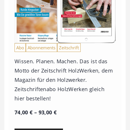
Abo
Abonnements
Zeitschrift
Wissen. Planen. Machen. Das ist das
Motto der Zeitschrift HolzWerken, dem
Magazin für den Holzwerker.
Zeitschriftenabo HolzWerken gleich
hier bestellen!
P
74,00
€
–
93,00
€
r