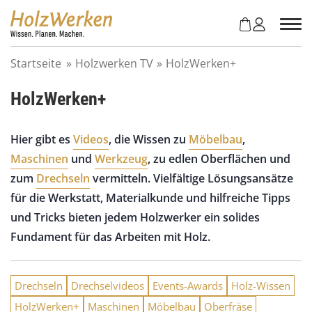
Z
u
m
I
Startseite
»
Holzwerken TV
»
HolzWerken+
n
h
HolzWerken+
a
l
t
Hier gibt es
Videos
, die Wissen zu
Möbelbau
,
s
Maschinen
und
Werkzeug
, zu edlen Oberflächen und
p
r
zum
Drechseln
vermitteln. Vielfältige Lösungsansätze
i
für die Werkstatt, Materialkunde und hilfreiche Tipps
n
und Tricks bieten jedem Holzwerker ein solides
g
e
Fundament für das Arbeiten mit Holz.
n
Drechseln
Drechselvideos
Events-Awards
Holz-Wissen
HolzWerken+
Maschinen
Möbelbau
Oberfräse