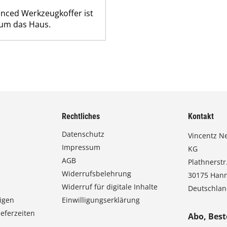
anced Werkzeugkoffer ist
 um das Haus.
Rechtliches
Kontakt
Datenschutz
Vincentz N
Impressum
KG
AGB
Plathnerstr.
Widerrufsbelehrung
30175 Han
Widerruf für digitale Inhalte
Deutschla
igen
Einwilligungserklärung
eferzeiten
Abo, Best