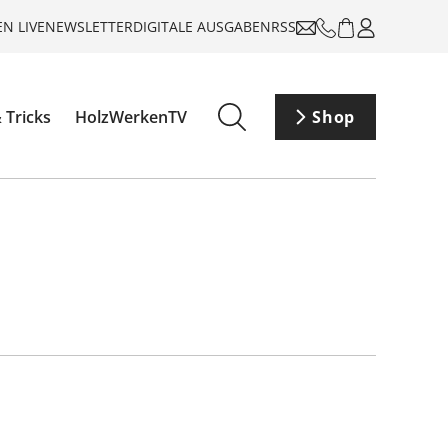
N LIVE
NEWSLETTER
DIGITALE AUSGABEN
RSS
 Tricks
HolzWerkenTV
Shop