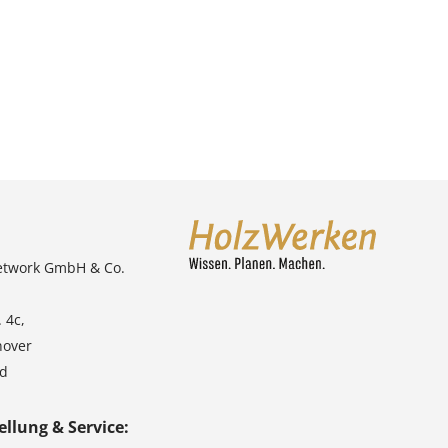
etwork GmbH & Co.
 4c,
nover
nd
ellung & Service: