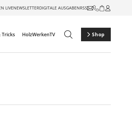
N LIVE
NEWSLETTER
DIGITALE AUSGABEN
RSS
 Tricks
HolzWerkenTV
Shop