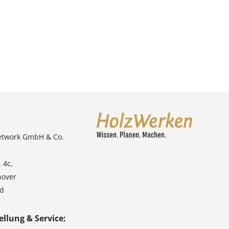
etwork GmbH & Co.
 4c,
nover
nd
ellung & Service: