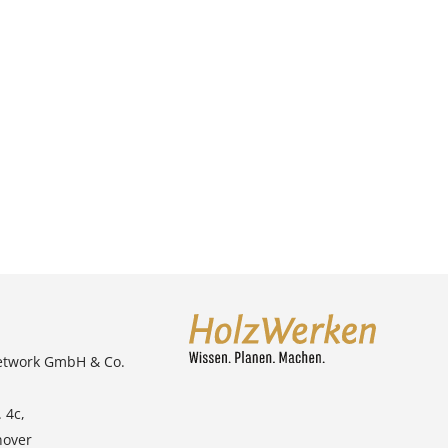
etwork GmbH & Co.
 4c,
nover