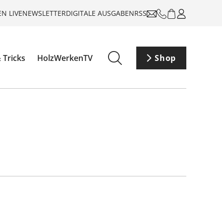
N LIVE
NEWSLETTER
DIGITALE AUSGABEN
RSS
 Tricks
HolzWerkenTV
Shop