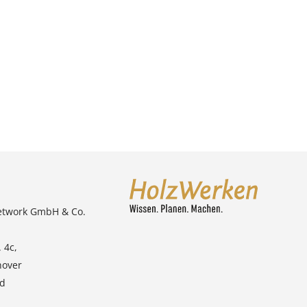
etwork GmbH & Co.
 4c,
nover
nd