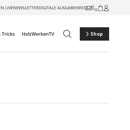
N LIVE
NEWSLETTER
DIGITALE AUSGABEN
RSS
 Tricks
HolzWerkenTV
Shop