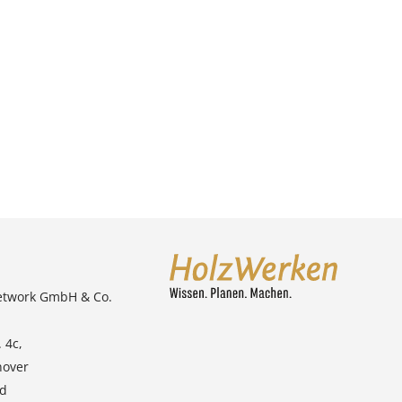
etwork GmbH & Co.
 4c,
nover
nd