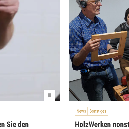
News
Sonstiges
en Sie den
HolzWerken nons