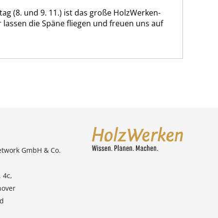
ag (8. und 9. 11.) ist das große HolzWerken-
r lassen die Späne fliegen und freuen uns auf
etwork GmbH & Co.
 4c,
nover
nd