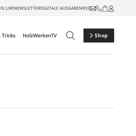
N LIVE
NEWSLETTER
DIGITALE AUSGABEN
RSS
 Tricks
HolzWerkenTV
Shop