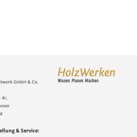
etwork GmbH & Co.
 4c,
nover
nd
ellung & Service: