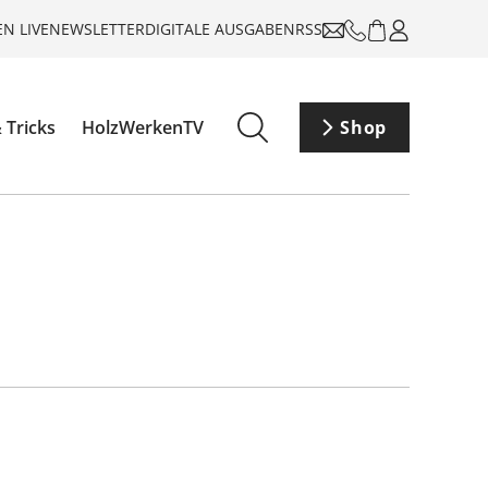
N LIVE
NEWSLETTER
DIGITALE AUSGABEN
RSS
 Tricks
HolzWerkenTV
Shop