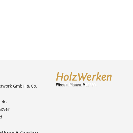
etwork GmbH & Co.
 4c,
nover
nd