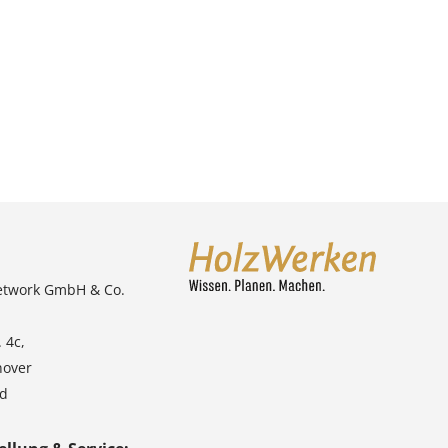
etwork GmbH & Co.
 4c,
nover
nd