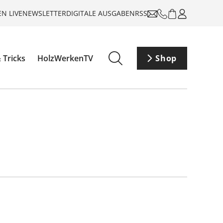
N LIVE
NEWSLETTER
DIGITALE AUSGABEN
RSS
 Tricks
HolzWerkenTV
Shop