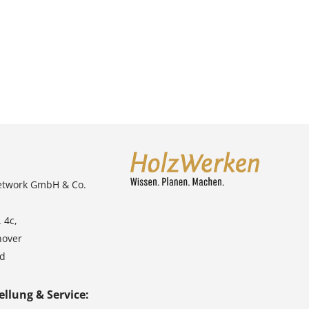
etwork GmbH & Co.
 4c,
nover
nd
ellung & Service: