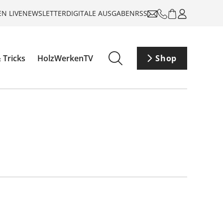
N LIVE
NEWSLETTER
DIGITALE AUSGABEN
RSS
 Tricks
HolzWerkenTV
Shop