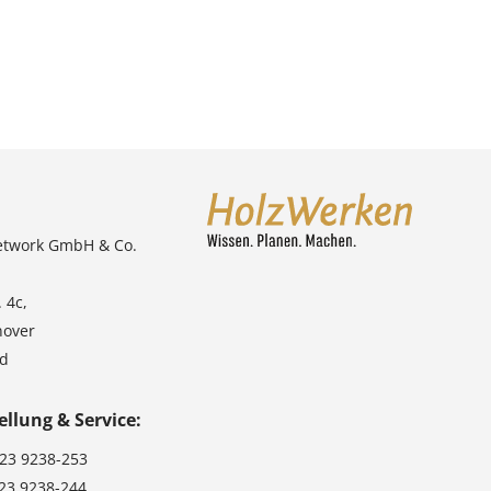
etwork GmbH & Co.
 4c,
nover
nd
ellung & Service:
123 9238-253
123 9238-244