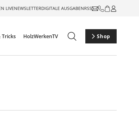
N LIVE
NEWSLETTER
DIGITALE AUSGABEN
RSS
 Tricks
HolzWerkenTV
Shop