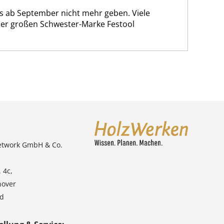
es ab September nicht mehr geben. Viele
er großen Schwester-Marke Festool
etwork GmbH & Co.
 4c,
nover
nd