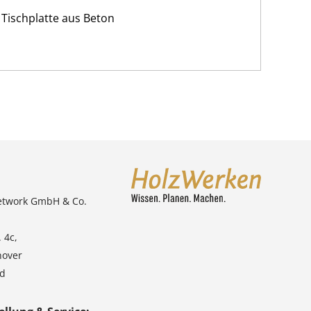
 Tischplatte aus Beton
etwork GmbH & Co.
 4c,
nover
nd