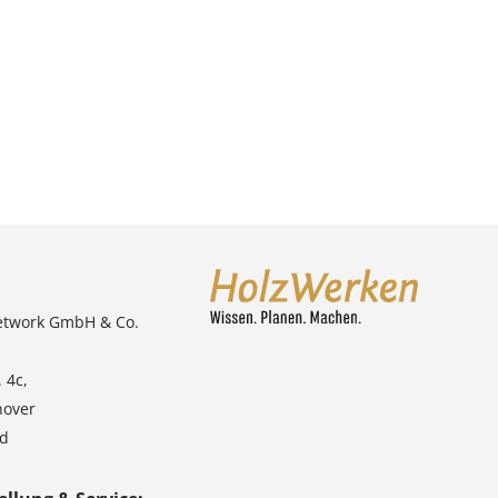
etwork GmbH & Co.
 4c,
nover
nd