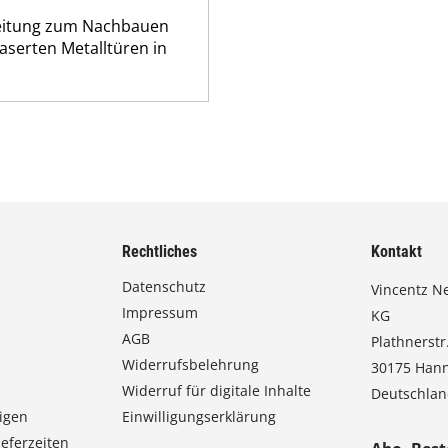
leitung zum Nachbauen
serten Metalltüren in
Rechtliches
Kontakt
Datenschutz
Vincentz N
Impressum
KG
AGB
Plathnerstr.
Widerrufsbelehrung
30175 Han
Widerruf für digitale Inhalte
Deutschla
igen
Einwilligungserklärung
eferzeiten