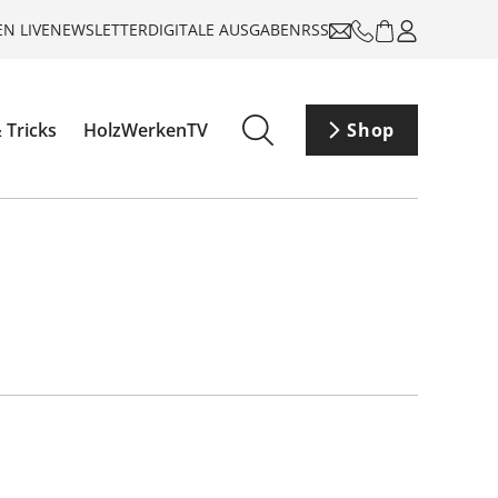
N LIVE
NEWSLETTER
DIGITALE AUSGABEN
RSS
 Tricks
HolzWerkenTV
Shop