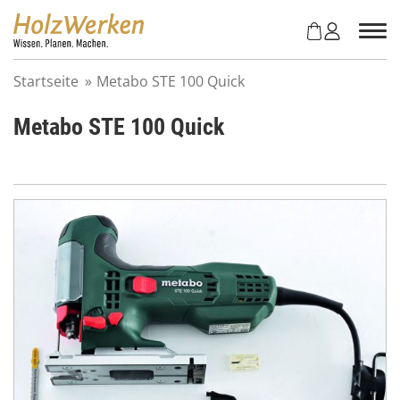
Z
u
m
I
Startseite
»
Metabo STE 100 Quick
n
h
Metabo STE 100 Quick
a
l
t
s
p
r
i
n
g
e
n