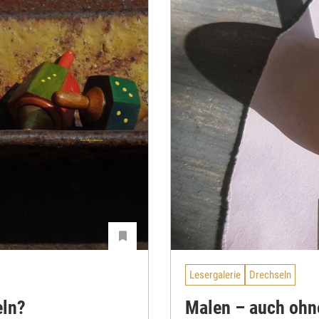
Lesergalerie
Drechseln
eln?
Malen – auch ohn