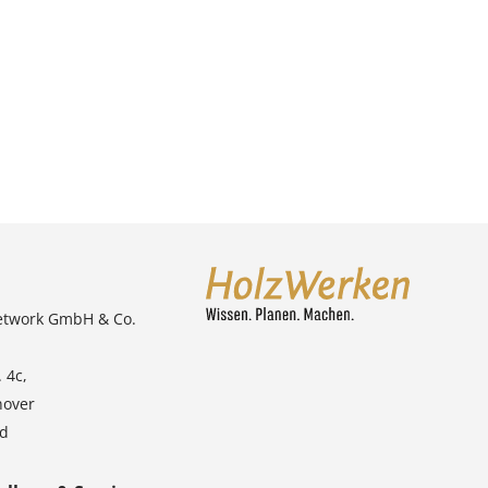
etwork GmbH & Co.
 4c,
nover
nd