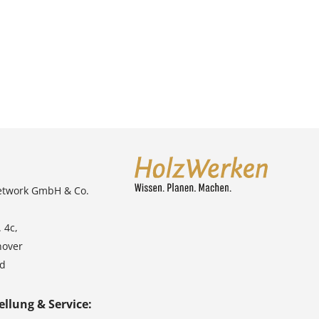
etwork GmbH & Co.
 4c,
nover
nd
ellung & Service: