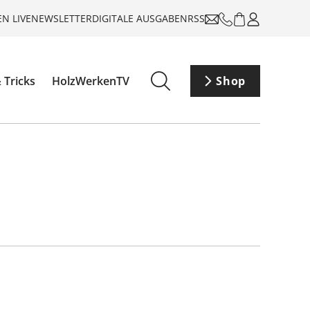
N LIVE
NEWSLETTER
DIGITALE AUSGABEN
RSS
 Tricks
HolzWerkenTV
Shop