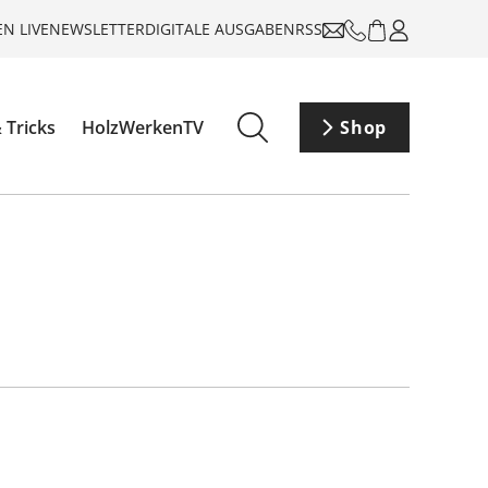
N LIVE
NEWSLETTER
DIGITALE AUSGABEN
RSS
 Tricks
HolzWerkenTV
Shop