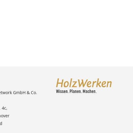
etwork GmbH & Co.
 4c,
nover
nd