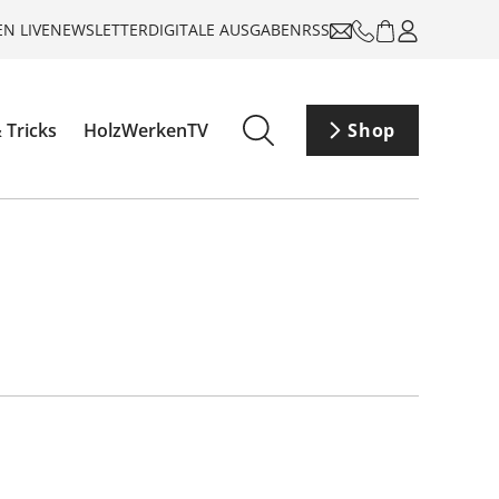
N LIVE
NEWSLETTER
DIGITALE AUSGABEN
RSS
 Tricks
HolzWerkenTV
Shop