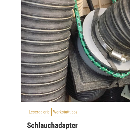
Lesergalerie
Werkstatttipps
Schlauchadapter