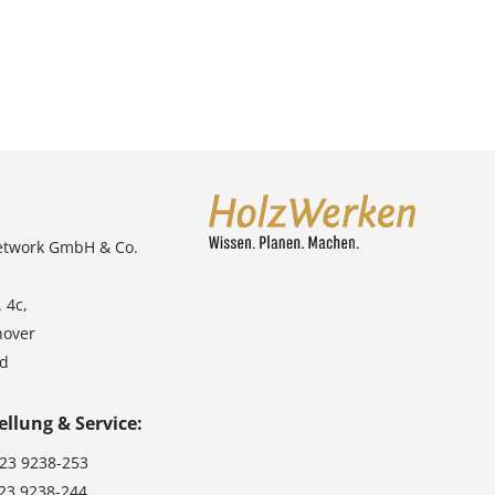
etwork GmbH & Co.
 4c,
nover
nd
ellung & Service:
123 9238-253
123 9238-244