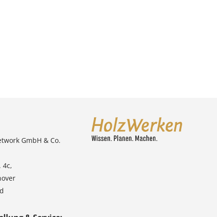
etwork GmbH & Co.
 4c,
nover
nd