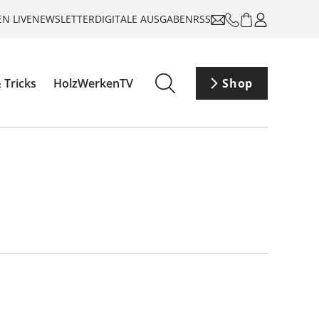
N LIVE
NEWSLETTER
DIGITALE AUSGABEN
RSS
 Tricks
HolzWerkenTV
Shop