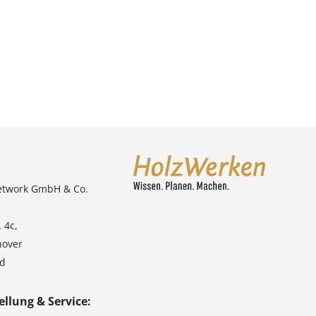
etwork GmbH & Co.
 4c,
nover
nd
ellung & Service: