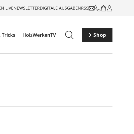
N LIVE
NEWSLETTER
DIGITALE AUSGABEN
RSS
 Tricks
HolzWerkenTV
Shop