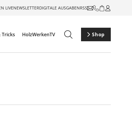
N LIVE
NEWSLETTER
DIGITALE AUSGABEN
RSS
 Tricks
HolzWerkenTV
Shop