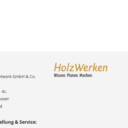
etwork GmbH & Co.
 4c,
nover
nd
ellung & Service: