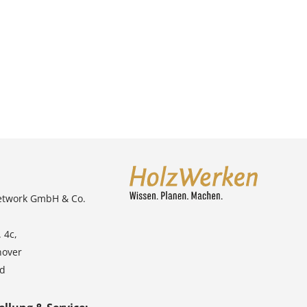
etwork GmbH & Co.
 4c,
nover
nd