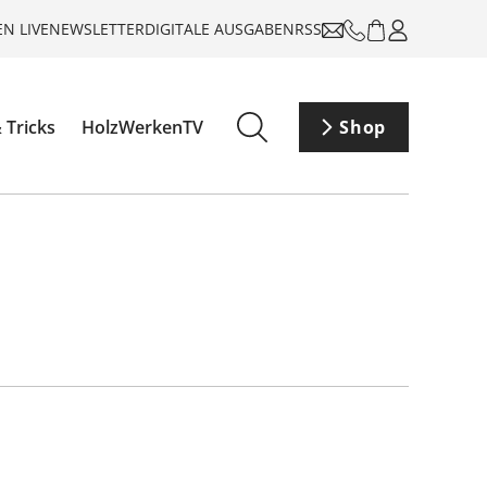
N LIVE
NEWSLETTER
DIGITALE AUSGABEN
RSS
 Tricks
HolzWerkenTV
Shop