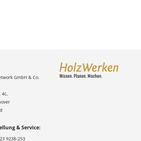
etwork GmbH & Co.
 4c,
nover
nd
ellung & Service:
123 9238-253