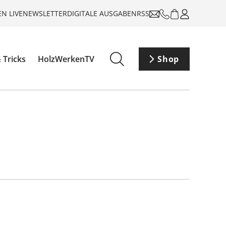
N LIVE
NEWSLETTER
DIGITALE AUSGABEN
RSS
 Tricks
HolzWerkenTV
Shop