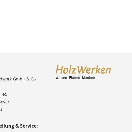
etwork GmbH & Co.
 4c,
nover
nd
ellung & Service: