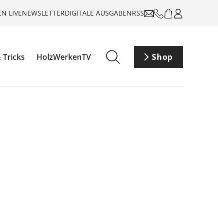
N LIVE
NEWSLETTER
DIGITALE AUSGABEN
RSS
 Tricks
HolzWerkenTV
Shop