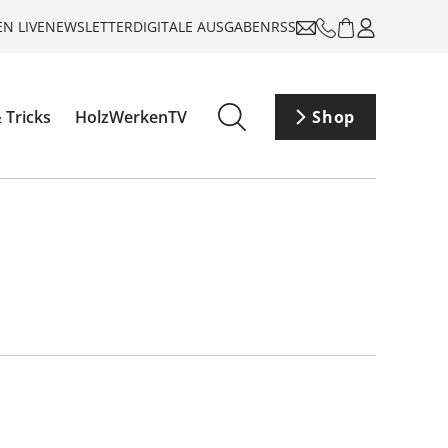
N LIVE
NEWSLETTER
DIGITALE AUSGABEN
RSS
 Tricks
HolzWerkenTV
Shop