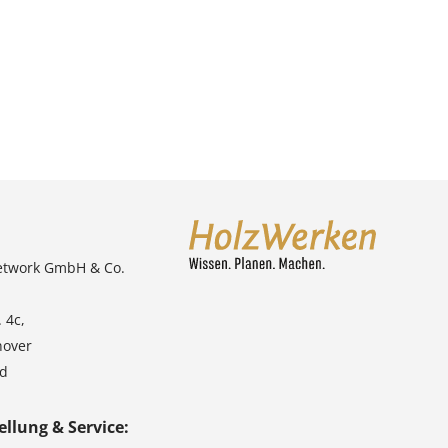
etwork GmbH & Co.
 4c,
nover
nd
ellung & Service: