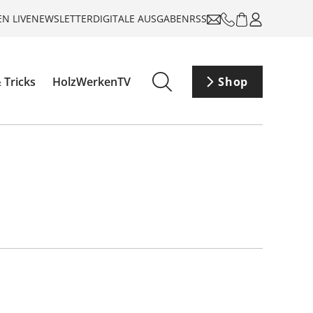
N LIVE
NEWSLETTER
DIGITALE AUSGABEN
RSS
 Tricks
HolzWerkenTV
Shop