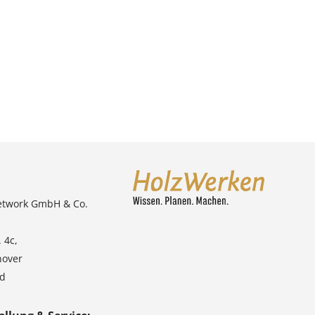
etwork GmbH & Co.
 4c,
nover
nd