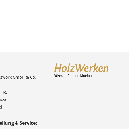
etwork GmbH & Co.
 4c,
nover
nd
ellung & Service: