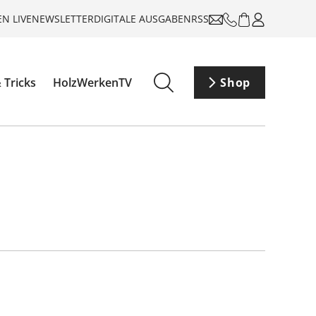
N LIVE
NEWSLETTER
DIGITALE AUSGABEN
RSS
 Tricks
HolzWerkenTV
Shop