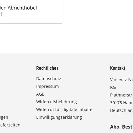
den Abrichthobel
!
Rechtliches
Kontakt
Datenschutz
Vincentz N
Impressum
KG
AGB
Plathnerstr.
Widerrufsbelehrung
30175 Han
Widerruf für digitale Inhalte
Deutschla
igen
Einwilligungserklärung
eferzeiten
Abo, Best