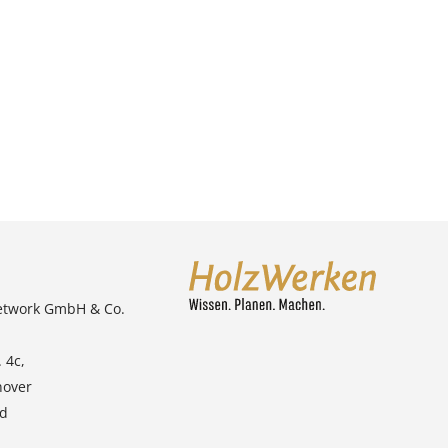
etwork GmbH & Co.
 4c,
nover
nd