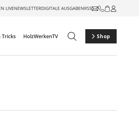
N LIVE
NEWSLETTER
DIGITALE AUSGABEN
RSS
 Tricks
HolzWerkenTV
Shop