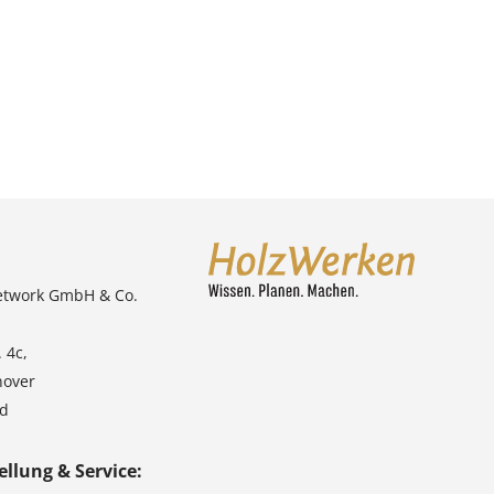
etwork GmbH & Co.
 4c,
nover
nd
ellung & Service: