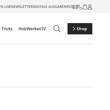
N LIVE
NEWSLETTER
DIGITALE AUSGABEN
RSS
 Tricks
HolzWerkenTV
Shop