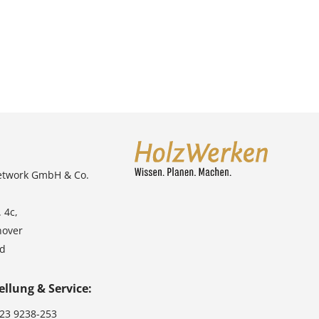
etwork GmbH & Co.
 4c,
nover
nd
ellung & Service:
123 9238-253