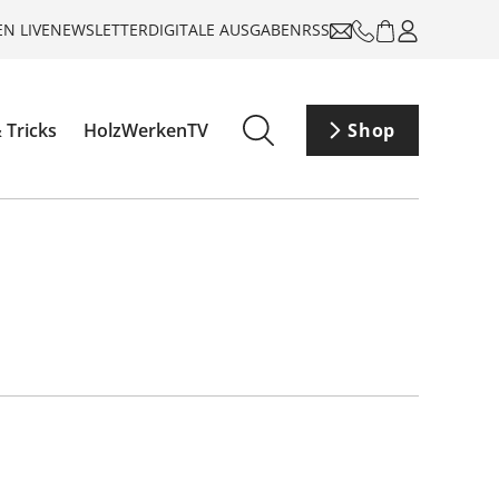
N LIVE
NEWSLETTER
DIGITALE AUSGABEN
RSS
 Tricks
HolzWerkenTV
Shop