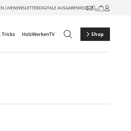
N LIVE
NEWSLETTER
DIGITALE AUSGABEN
RSS
 Tricks
HolzWerkenTV
Shop