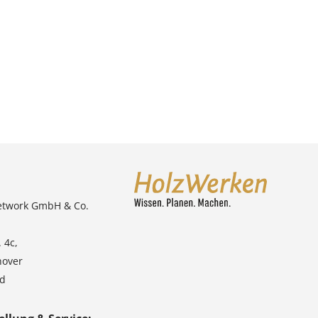
etwork GmbH & Co.
 4c,
nover
nd