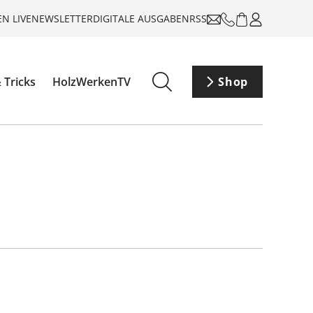
N LIVE
NEWSLETTER
DIGITALE AUSGABEN
RSS
 Tricks
HolzWerkenTV
Shop