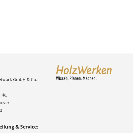
etwork GmbH & Co.
 4c,
nover
nd
ellung & Service: