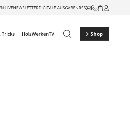
N LIVE
NEWSLETTER
DIGITALE AUSGABEN
RSS
 Tricks
HolzWerkenTV
Shop