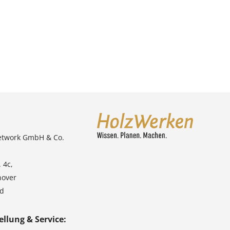
etwork GmbH & Co.
 4c,
nover
nd
ellung & Service: