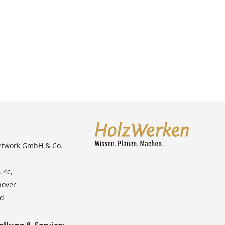
etwork GmbH & Co.
 4c,
nover
nd