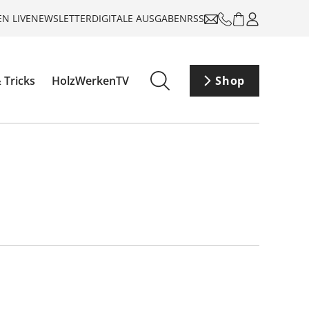
N LIVE
NEWSLETTER
DIGITALE AUSGABEN
RSS
 Tricks
HolzWerkenTV
Shop