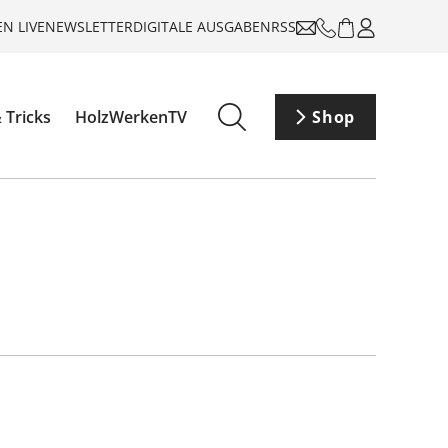
N LIVE
NEWSLETTER
DIGITALE AUSGABEN
RSS
 Tricks
HolzWerkenTV
Shop