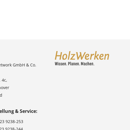
etwork GmbH & Co.
 4c,
nover
nd
ellung & Service:
123 9238-253
123 9238-244