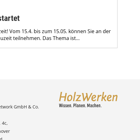
startet
it! Vom 15.4. bis zum 15.05. können Sie an der
zeit teilnehmen. Das Thema ist...
etwork GmbH & Co.
 4c,
nover
nd