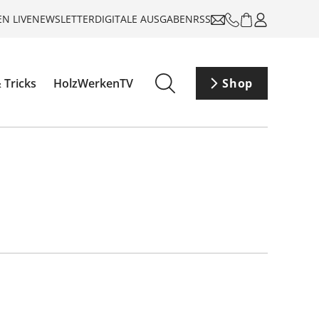
N LIVE
NEWSLETTER
DIGITALE AUSGABEN
RSS
 Tricks
HolzWerkenTV
Shop