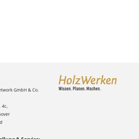
etwork GmbH & Co.
 4c,
nover
nd