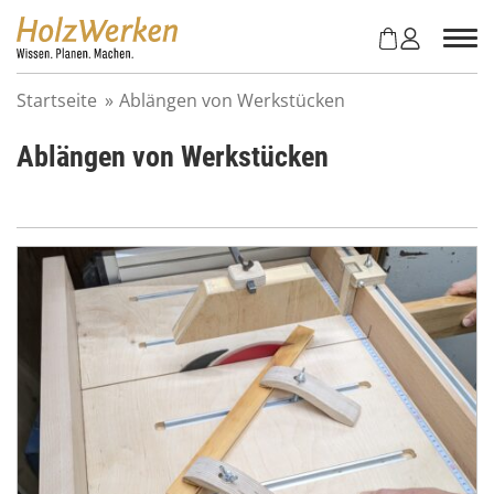
Z
u
m
I
Startseite
»
Ablängen von Werkstücken
n
h
Ablängen von Werkstücken
a
l
t
s
p
r
i
n
g
e
n