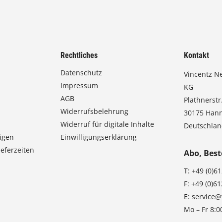
Rechtliches
Kontakt
Datenschutz
Vincentz N
Impressum
KG
AGB
Plathnerstr.
Widerrufsbelehrung
30175 Han
Widerruf für digitale Inhalte
Deutschla
igen
Einwilligungserklärung
eferzeiten
Abo, Best
T:
+49 (0)6
F:
+49 (0)6
E:
service@
Mo – Fr 8:0