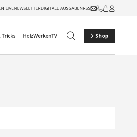
N LIVE
NEWSLETTER
DIGITALE AUSGABEN
RSS
 Tricks
HolzWerkenTV
Shop