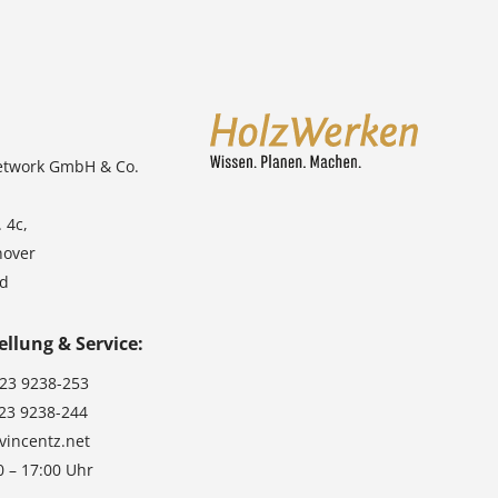
etwork GmbH & Co.
 4c,
nover
nd
ellung & Service:
123 9238-253
123 9238-244
vincentz.net
0 – 17:00 Uhr