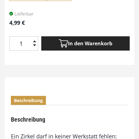
Lieferbar
4,99
€
In den Warenkorb
Z
i
r
k
e
l
d
r
Beschreibung
e
c
h
Beschreibung
s
e
l
Ein Zirkel darf in keiner Werkstatt fehlen: