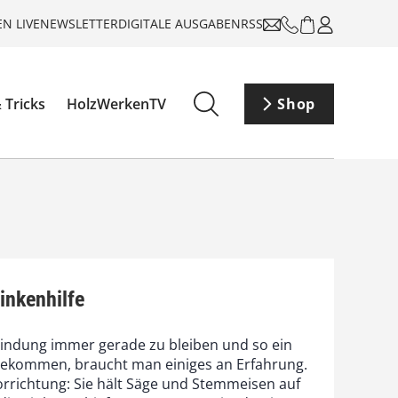
N LIVE
NEWSLETTER
DIGITALE AUSGABEN
RSS
 Tricks
HolzWerkenTV
Shop
inkenhilfe
indung immer gerade zu bleiben und so ein
 bekommen, braucht man einiges an Erfahrung.
orrichtung: Sie hält Säge und Stemmeisen auf