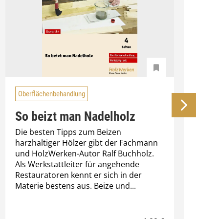
Oberflächenbehandlung
So beizt man Nadelholz
Die besten Tipps zum Beizen
E
harzhaltiger Hölzer gibt der Fachmann
K
und HolzWerken-Autor Ralf Buchholz.
A
Als Werkstattleiter für angehende
G
Restauratoren kennt er sich in der
N
Materie bestens aus. Beize und...
e
D