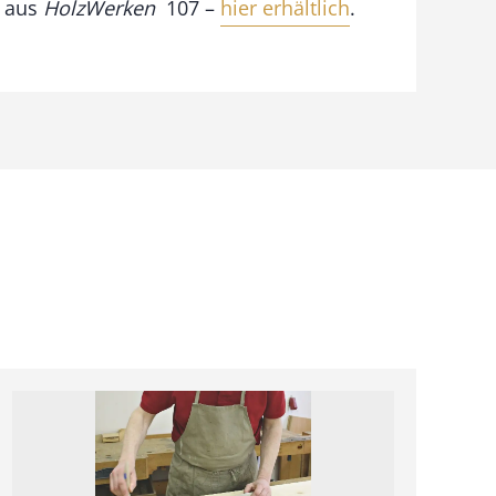
t aus
HolzWerken
107 –
hier erhältlich
.