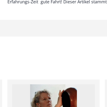
Erfahrungs-Zeit  gute Fahrt! Dieser Artikel stamm
f
e
M
e
n
g
e