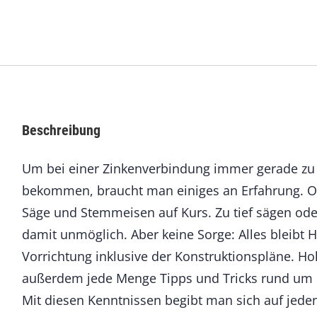
c
h
t
u
n
g
s
b
Beschreibung
a
u
Um bei einer Zinkenverbindung immer gerade zu b
:
Z
bekommen, braucht man einiges an Erfahrung. Ode
i
Säge und Stemmeisen auf Kurs. Zu tief sägen ode
n
k
damit unmöglich. Aber keine Sorge: Alles bleibt H
e
Vorrichtung inklusive der Konstruktionspläne. 
n
außerdem jede Menge Tipps und Tricks rund um i
h
i
Mit diesen Kenntnissen begibt man sich auf jeden 
l