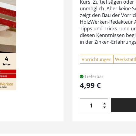
Kurs. Zu tief sägen oder
unmöglich. Aber keine So
zeigt den Bau der Vorric
HolzWerken-Redakteur 
Tipps und Tricks rund u
diesen Kenntnissen begib
in der Zinken-Erfahrungs-
Vorrichtungen
Werkstat
Lieferbar
4,99
€
V
o
r
r
i