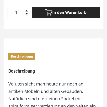
In den Warenkorb
V
o
l
u
t
e
n
s
Beschreibung
c
h
n
Beschreibung
i
t
z
Voluten sieht man heute nur noch an
e
antiken Möbeln und alten Gebäuden.
n
Natürlich sind die kleinen Sockel mit
M
e
spiralförmiger Verzierung an den Seiten ein