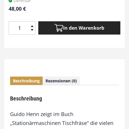
Lieferbar
48,00
€
In den Warenkorb
S
t
a
t
i
o
n
ä
Beschreibung
Rezensionen (0)
r
m
a
Beschreibung
s
c
h
Guido Henn zeigt im Buch
i
„Stationärmaschinen Tischfräse“ die vielen
n