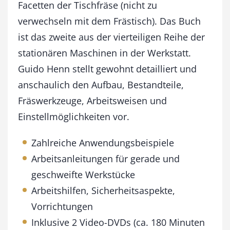
Facetten der Tischfräse (nicht zu
e
n
verwechseln mit dem Frästisch). Das Buch
T
ist das zweite aus der vierteiligen Reihe der
i
s
stationären Maschinen in der Werkstatt.
c
Guido Henn stellt gewohnt detailliert und
h
anschaulich den Aufbau, Bestandteile,
f
r
Fräswerkzeuge, Arbeitsweisen und
ä
Einstellmöglichkeiten vor.
s
e
M
Zahlreiche Anwendungsbeispiele
e
Arbeitsanleitungen für gerade und
n
geschweifte Werkstücke
g
e
Arbeitshilfen, Sicherheitsaspekte,
Vorrichtungen
Inklusive 2 Video-DVDs (ca. 180 Minuten