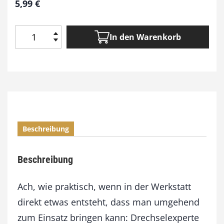
5,99
€
In den Warenkorb
K
ü
c
h
e
n
u
t
Beschreibung
e
n
s
Beschreibung
i
l
i
Ach, wie praktisch, wenn in der Werkstatt
e
direkt etwas entsteht, dass man umgehend
n
zum Einsatz bringen kann: Drechselexperte
d