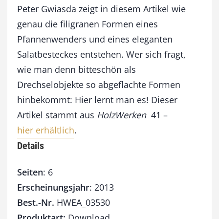
r
Peter Gwiasda zeigt in diesem Artikel wie
e
genau die filigranen Formen eines
c
h
Pfannenwenders und eines eleganten
s
Salatbesteckes entstehen. Wer sich fragt,
e
wie man denn bitteschön als
l
n
Drechselobjekte so abgeflachte Formen
M
hinbekommt: Hier lernt man es! Dieser
e
n
Artikel stammt aus
HolzWerken
41 –
g
hier erhältlich
.
e
Details
Seiten
: 6
Erscheinungsjahr
: 2013
Best.-Nr.
HWEA_03530
Produktart:
Download