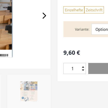
Einzelhefte
Zeitschrift
Option
Variante
9,60
€
H
o
l
z
W
e
r
k