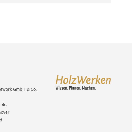
etwork GmbH & Co.
 4c,
nover
nd