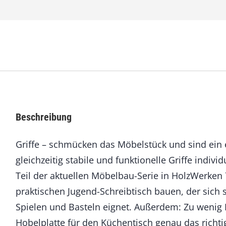
e
n
7
8
M
ä
r
z
/
A
Beschreibung
p
r
Griffe – schmücken das Möbelstück und sind ein 
i
l
gleichzeitig stabile und funktionelle Griffe individ
2
Teil der aktuellen Möbelbau-Serie in HolzWerken 7
0
1
praktischen Jugend-Schreibtisch bauen, der sich
9
Spielen und Basteln eignet. Außerdem: Zu wenig P
M
e
Hobelplatte für den Küchentisch genau das richtig