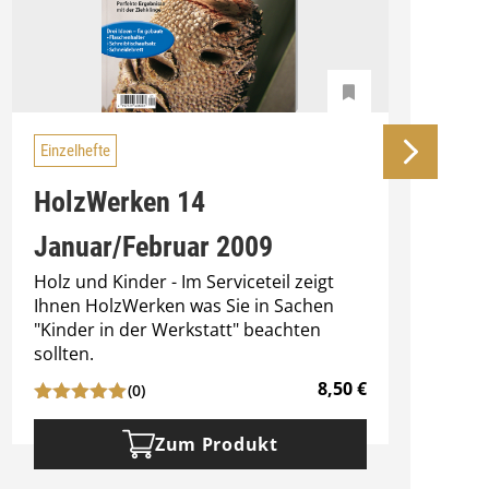
Einzelhefte
HolzWerken 14
Januar/Februar 2009
Holz und Kinder - Im Serviceteil zeigt
D
Ihnen HolzWerken was Sie in Sachen
a
"Kinder in der Werkstatt" beachten
d
sollten.
2
8,50
€
(0)
Zum Produkt