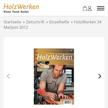
Z
u
m
I
Startseite
»
Zeitschrift
»
Einzelhefte
»
HolzWerken 34
n
Mai/Juni 2012
h
a
l
t
s
p
r
i
n
g
e
n